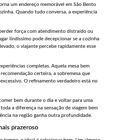
torna um endereço memorável em São Bento
cozinha. Quando tudo conversa, a experiência
perder força com atendimento distraído ou
ar lindíssimo pode decepcionar se a cozinha
evado, o viajante percebe rapidamente esse
xperiências completas. Aquela mesa bem
a recomendação certeira, a sobremesa que
 excessivo. O refinamento verdadeiro está no
comer bem durante o dia e voltar para uma
z toda a diferença na sensação de viagem bem
ência na região ganha outra profundidade.
ais prazeroso
o tempo, o ideal é selecionar bem. Um almoço