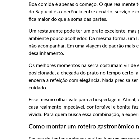
Boa comida é apenas o começo. O que realmente 
do Sapucaí é a coerência entre cenário, serviço e 
fica maior do que a soma das partes.
Um restaurante pode ter um prato excelente, mas 
ambiente pouco acolhedor. Da mesma forma, um lug
não acompanhar. Em uma viagem de padrão mais el
desalinhamento.
Os melhores momentos na serra costumam vir de e
posicionada, a chegada do prato no tempo certo, 
encerra a refeição com elegância. Nada precisa ser
cuidado.
Esse mesmo olhar vale para a hospedagem. Afinal, 
casa realmente impecável, confortável e bonita fa
vivida. Para quem busca essa combinação, a experi
Como montar um roteiro gastronômico m
Em vez de tentar conhecer muitos lugares em pouc