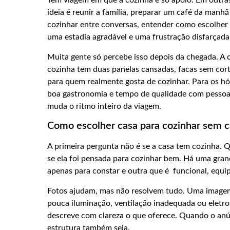
Tem viagem em que a cozinha é só apoio. Em outras,
ideia é reunir a família, preparar um café da manh
cozinhar entre conversas, entender como escolher 
uma estadia agradável e uma frustração disfarçada
Muita gente só percebe isso depois da chegada. A
cozinha tem duas panelas cansadas, facas sem corte
para quem realmente gosta de cozinhar. Para os h
boa gastronomia e tempo de qualidade com pessoas 
muda o ritmo inteiro da viagem.
Como escolher casa para cozinhar sem c
A primeira pergunta não é se a casa tem cozinha. 
se ela foi pensada para cozinhar bem. Há uma gra
apenas para constar e outra que é funcional, equip
Fotos ajudam, mas não resolvem tudo. Uma imagem 
pouca iluminação, ventilação inadequada ou eletros 
descreve com clareza o que oferece. Quando o anú
estrutura também seja.