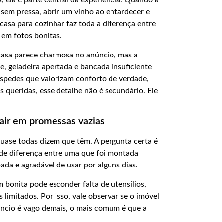
 ela é parte central da experiência. Quando a
ã sem pressa, abrir um vinho ao entardecer e
casa para cozinhar faz toda a diferença entre
 em fotos bonitas.
 casa parece charmosa no anúncio, mas a
, geladeira apertada e bancada insuficiente
óspedes que valorizam conforto de verdade,
queridas, esse detalhe não é secundário. Ele
air em promessas vazias
Quase todas dizem que têm. A pergunta certa é
nde diferença entre uma que foi montada
ada e agradável de usar por alguns dias.
bonita pode esconder falta de utensílios,
limitados. Por isso, vale observar se o imóvel
ncio é vago demais, o mais comum é que a