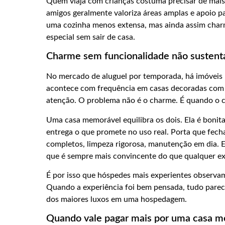
Quem viaja com crianças costuma precisar de mais
amigos geralmente valoriza áreas amplas e apoio pa
uma cozinha menos extensa, mas ainda assim charm
especial sem sair de casa.
Charme sem funcionalidade não sustenta
No mercado de aluguel por temporada, há imóveis m
acontece com frequência em casas decoradas com
atenção. O problema não é o charme. É quando o c
Uma casa memorável equilibra os dois. Ela é boni
entrega o que promete no uso real. Porta que fecha 
completos, limpeza rigorosa, manutenção em dia. E
que é sempre mais convincente do que qualquer ex
É por isso que hóspedes mais experientes observam
Quando a experiência foi bem pensada, tudo parec
dos maiores luxos em uma hospedagem.
Quando vale pagar mais por uma casa m